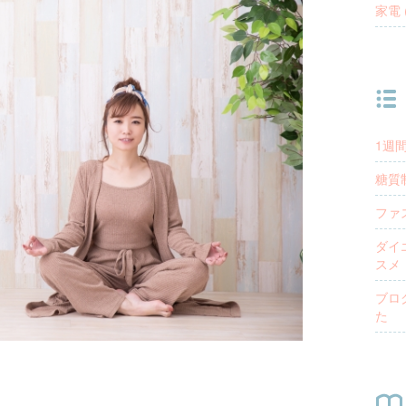
家電 (
1週間
糖質
ファ
ダイ
スメ
ブロ
た