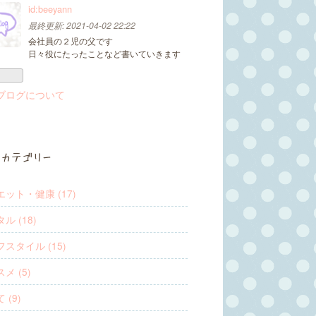
id:beeyann
最終更新:
2021-04-02 22:22
会社員の２児の父です
日々役にたったことなど書いていきます
ブログについて
カテゴリー
ット・健康 (17)
ル (18)
スタイル (15)
メ (5)
 (9)