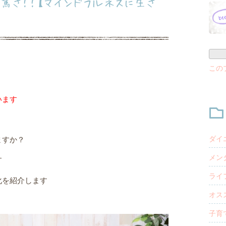
驚き！！【マインドフルネスに生き
この
います
ダイエ
ますか？
メンタ
す
ライフ
化を紹介します
オスス
子育て