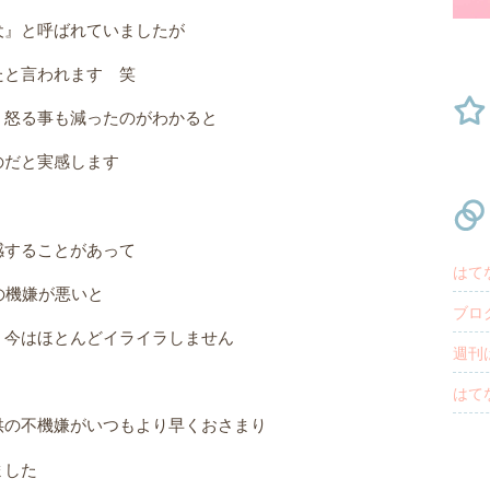
犬』と呼ばれていましたが
たと言われます 笑
、怒る事も減ったのがわかると
のだと実感します
感することがあって
はて
の機嫌が悪いと
ブロ
、今はほとんどイライラしません
週刊
はて
供の不機嫌がいつもより早くおさまり
ました