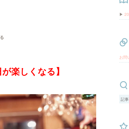
▶
20
る
お問
日が楽しくなる】