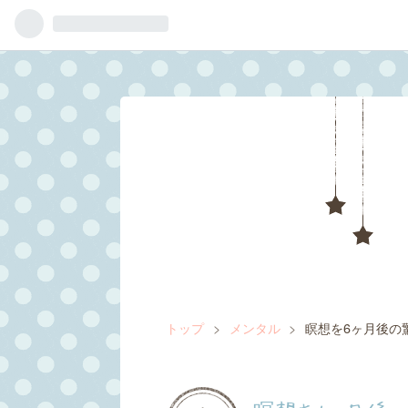
トップ
>
メンタル
>
瞑想を6ヶ月後の