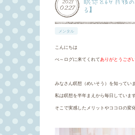
瞑想を6ヶ月後の
2021
02
27
る】
メンタル
こんにちは
べ～ログに来てくれて
ありがとうござ
みなさん瞑想（めいそう）を知ってい
私は瞑想を半年まえから毎日していま
そこで実感したメリットやココロの変