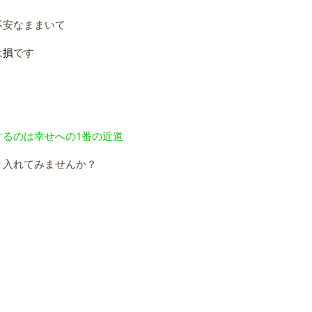
不安なままいて
は
損
です
するのは幸せへの1番の近道
り入れてみませんか？